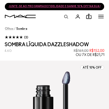
FRETE GRÁTIS NAS COMPRAS ACIMA DE R$399
0
Olhos
/
Sombra
3
SOMBRA LÍQUIDA DAZZLESHADOW
R$169,00
R$152,00
4.6G
OU 7X DE R$21,71
ATÉ 10% OFF