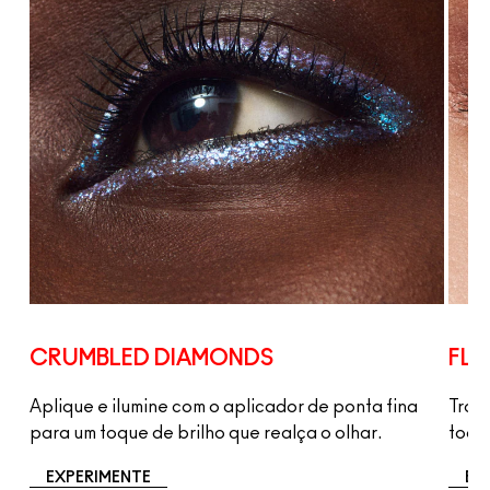
CRUMBLED DIAMONDS
FLA
nto
Aplique e ilumine com o aplicador de ponta fina
Trans
para um toque de brilho que realça o olhar.
toque
EXPERIMENTE
EX