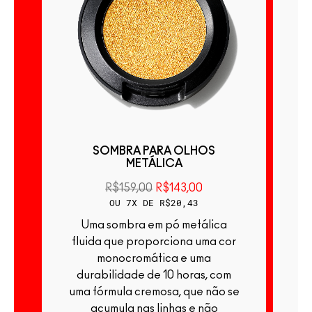
ÃO
SOMBRA PARA OLHOS
METÁLICA
R$159,00
R$143,00
OU 7X DE R$20,43
Uma sombra em pó metálica
Uma sombra em pó ul
fluida que proporciona uma cor
c
monocromática e uma
p
durabilidade de 10 horas, com
h
uma fórmula cremosa, que não se
acumula nas linhas e não