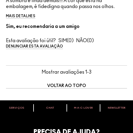
A sombra é linda demais!!! A cor que está na
embalagem, é fidedigna quando passa nos olhos.
MAIS DETALHES
Sim, eu recomendaria a um amigo
Esta avaliação foi útil?
0
0
DENUNCIAR ESTA AVALIAÇÃO
Mostrar avaliações
1-3
VOLTAR AO TOPO
SERVIÇOS
CHAT
M∙A∙C LOVER
NEWSLETTER
VOCÊ É M·A·C LOVER?
Oficialize seu sentimento. Participe do nosso programa de
fidelidade e seja recompensado pelo seu amor -
PRECISA DE AJUDA?
começando com 10% de desconto na sua próxima compra.