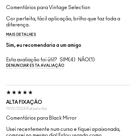
Comentários para Vintage Selection
Cor perfeita, fácil aplicação, brilho que faz toda a
diferença.
MAIS DETALHES
Sim, eu recomendaria a um amigo
Esta avaliação foi útil?
4
1
DENUNCIAR ESTA AVALIAÇÃO
ALTA FIXAÇÃO
11/07/2024
Rafaela
Itaí
Comentários para Black Mirror
Usei recentemente num curso e fiquei apaixonada,
comprei no mesmo dia! Estou usando como