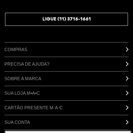
JUNTE-SE AOS M·A·C LOVERS
LIGUE (11) 3716-1661
COMPRAS
PRECISA DE AJUDA?
SOBRE A MARCA
SUA LOJA M•A•C
CARTÃO PRESENTE M·A·C
SUA CONTA