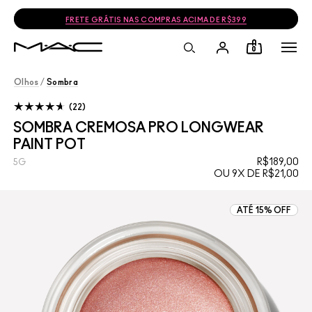
FRETE GRÁTIS NAS COMPRAS ACIMA DE R$399
0
Olhos
/
Sombra
22
SOMBRA CREMOSA PRO LONGWEAR
PAINT POT
R$189,00
5G
OU 9X DE R$21,00
ATÉ 15% OFF