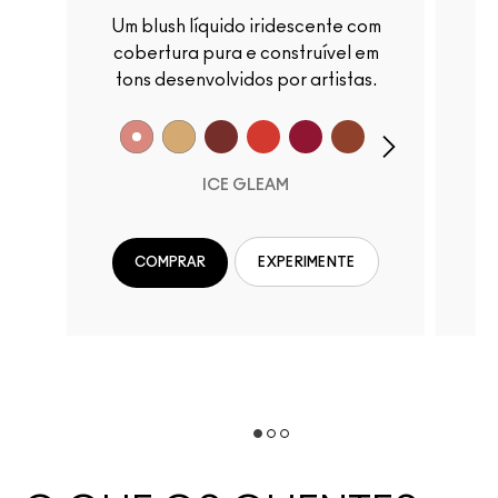
Um blush líquido iridescente com
Um hidratante iluminador dois em
cobertura pura e construível em
u
tons desenvolvidos por artistas.
ICE GLEAM
COMPRAR
EXPERIMENTE