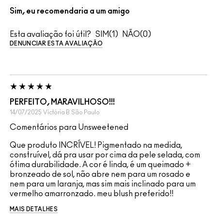
Sim, eu recomendaria a um amigo
Esta avaliação foi útil?
1
0
DENUNCIAR ESTA AVALIAÇÃO
PERFEITO, MARAVILHOSO!!!
14/07/2025
Victória B
São Paulo
Comentários para Unsweetened
Que produto INCRÍVEL! Pigmentado na medida,
construível, dá pra usar por cima da pele selada, com
ótima durabilidade. A cor é linda, é um queimado +
bronzeado de sol, não abre nem para um rosado e
nem para um laranja, mas sim mais inclinado para um
vermelho amarronzado. meu blush preferido!!
MAIS DETALHES