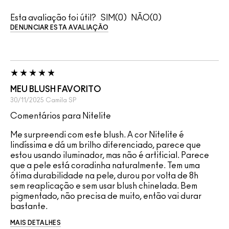
Esta avaliação foi útil?
0
0
DENUNCIAR ESTA AVALIAÇÃO
MEU BLUSH FAVORITO
30/11/2025
Camila
SP
Comentários para Nitelite
Me surpreendi com este blush. A cor Nitelite é
lindíssima e dá um brilho diferenciado, parece que
estou usando iluminador, mas não é artificial. Parece
que a pele está coradinha naturalmente. Tem uma
ótima durabilidade na pele, durou por volta de 8h
sem reaplicação e sem usar blush chinelada. Bem
pigmentado, não precisa de muito, então vai durar
bastante.
MAIS DETALHES