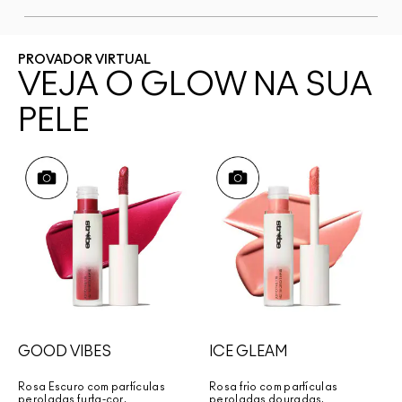
PROVADOR VIRTUAL
VEJA O GLOW NA SUA
PELE
GOOD VIBES
ICE GLEAM
Rosa Escuro com partículas
Rosa frio com partículas
peroladas furta-cor.
peroladas douradas.