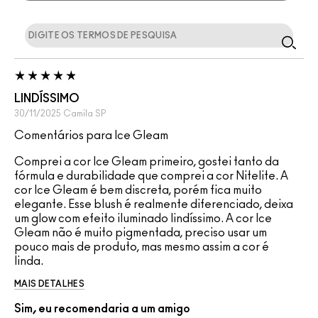
LINDÍSSIMO
30/11/2025
Camila
SP
Comentários para Ice Gleam
Comprei a cor Ice Gleam primeiro, gostei tanto da
fórmula e durabilidade que comprei a cor Nitelite. A
cor Ice Gleam é bem discreta, porém fica muito
elegante. Esse blush é realmente diferenciado, deixa
um glow com efeito iluminado lindíssimo. A cor Ice
Gleam não é muito pigmentada, preciso usar um
pouco mais de produto, mas mesmo assim a cor é
linda.
MAIS DETALHES
Sim, eu recomendaria a um amigo