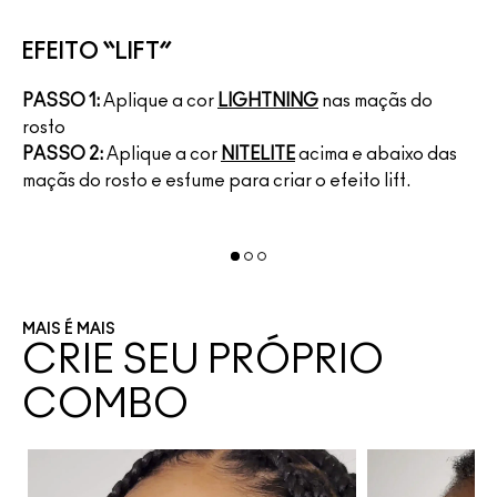
L
EFEITO “LIFT”
PA
PASSO 1:
Aplique a cor
LIGHTNING
nas maçãs do
ma
rosto
PA
PASSO 2:
Aplique a cor
NITELITE
acima e abaixo das
ma
maçãs do rosto e esfume para criar o efeito lift.
de
MAIS É MAIS
CRIE SEU PRÓPRIO
COMBO