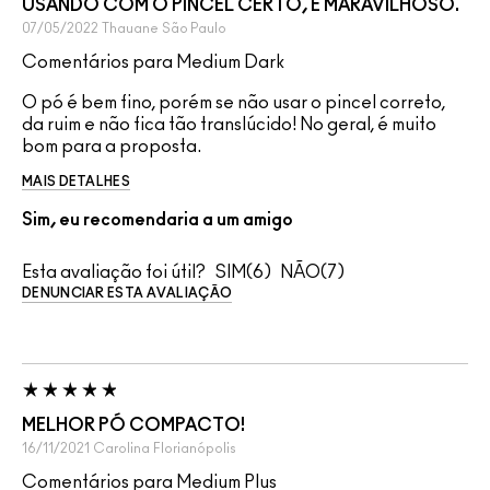
USANDO COM O PINCEL CERTO, É MARAVILHOSO.
07/05/2022
Thauane
São Paulo
Comentários para Medium Dark
O pó é bem fino, porém se não usar o pincel correto,
da ruim e não fica tão translúcido! No geral, é muito
bom para a proposta.
MAIS DETALHES
Sim, eu recomendaria a um amigo
Esta avaliação foi útil?
6
7
DENUNCIAR ESTA AVALIAÇÃO
MELHOR PÓ COMPACTO!
16/11/2021
Carolina
Florianópolis
Comentários para Medium Plus