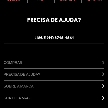
SERVIÇOS
CHAT
M∙A∙C LOVER
NEWSLETTER
VOCÊ É M·A·C LOVER?
Oficialize seu sentimento. Participe do nosso programa de
fidelidade e seja recompensado pelo seu amor -
PRECISA DE AJUDA?
começando com 10% de desconto na sua próxima compra.
JUNTE-SE AOS M·A·C LOVERS
LIGUE (11) 3716-1661
COMPRAS
PRECISA DE AJUDA?
SOBRE A MARCA
SUA LOJA M•A•C