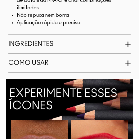
de batom da M·A·C e criar combinações
ilimitadas
Não repuxa nem borra
Aplicação rápida e precisa
INGREDIENTES
COMO USAR
EXPERIMENTE ESSES
ÍCONES