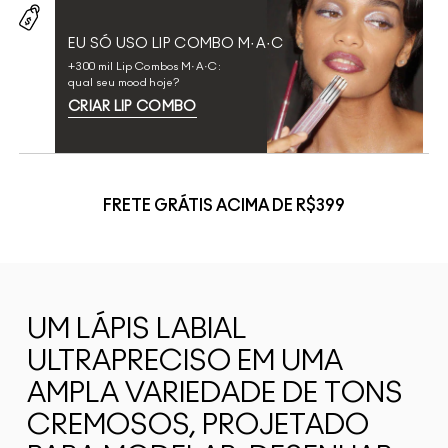
EU SÓ USO LIP COMBO M·A·C
+300 mil Lip Combos M·A·C:
qual seu mood hoje?
CRIAR LIP COMBO
FRETE GRÁTIS ACIMA DE R$399
UM LÁPIS LABIAL
ULTRAPRECISO EM UMA
AMPLA VARIEDADE DE TONS
CREMOSOS, PROJETADO