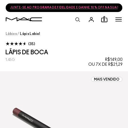
JUNTE-SE AO PROGRAMA DE FIDELIDADE E GANHE 10% OFF NA SUA PRÓ
0
Lábios
/
Lápis Labial
35
LÁPIS DE BOCA
R$149,00
1.45G
OU 7X DE R$21,29
MAIS VENDIDO