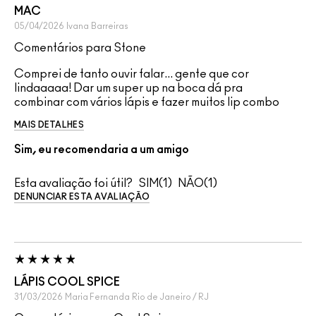
MAC
05/04/2026
Ivana
Barreiras
Comentários para Stone
Comprei de tanto ouvir falar... gente que cor
lindaaaaa! Dar um super up na boca dá pra
combinar com vários lápis e fazer muitos lip combo
MAIS DETALHES
Sim, eu recomendaria a um amigo
Esta avaliação foi útil?
1
1
DENUNCIAR ESTA AVALIAÇÃO
LÁPIS COOL SPICE
31/03/2026
Maria Fernanda
Rio de Janeiro / RJ