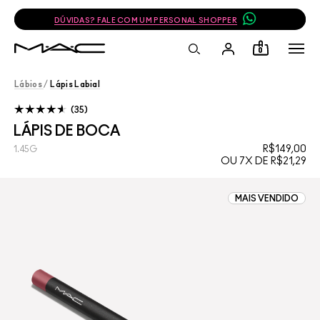
DÚVIDAS? FALE COM UM PERSONAL SHOPPER
0
Lábios
/
Lápis Labial
35
LÁPIS DE BOCA
R$149,00
1.45G
OU 7X DE R$21,29
MAIS VENDIDO