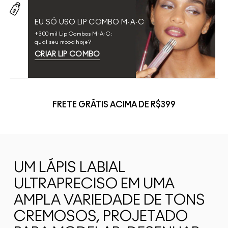
EU SÓ USO LIP COMBO M·A·C
+300 mil Lip Combos M·A·C:
qual seu mood hoje?
CRIAR LIP COMBO
FRETE GRÁTIS ACIMA DE R$399
UM LÁPIS LABIAL
ULTRAPRECISO EM UMA
AMPLA VARIEDADE DE TONS
CREMOSOS, PROJETADO