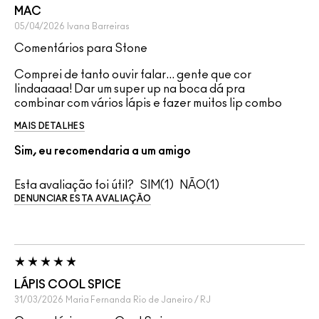
MAC
05/04/2026
Ivana
Barreiras
Comentários para Stone
Comprei de tanto ouvir falar... gente que cor
lindaaaaa! Dar um super up na boca dá pra
combinar com vários lápis e fazer muitos lip combo
MAIS DETALHES
Sim, eu recomendaria a um amigo
Esta avaliação foi útil?
1
1
DENUNCIAR ESTA AVALIAÇÃO
LÁPIS COOL SPICE
31/03/2026
Maria Fernanda
Rio de Janeiro / RJ