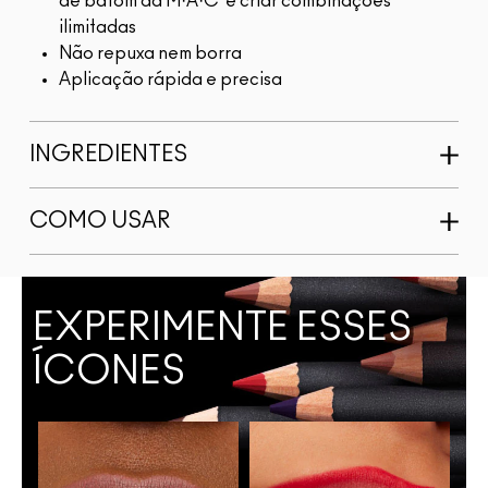
de batom da M·A·C e criar combinações
ilimitadas
Não repuxa nem borra
Aplicação rápida e precisa
INGREDIENTES
COMO USAR
EXPERIMENTE ESSES
ÍCONES