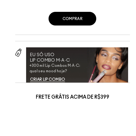
COMPRAR
EU SÓ USO
LIP COMBO M·A·C
+300 mil Lip Combos M·A·C:
qual seu mood hoje?
CRIAR LIP COMBO
FRETE GRÁTIS ACIMA DE R$399