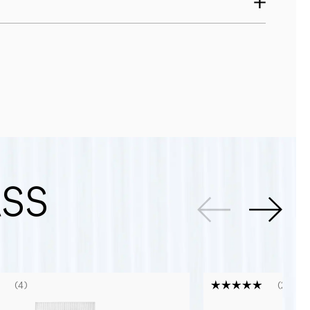
ASS
4
23