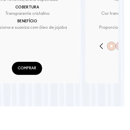
COBERTURA
C
Transparente cristalino
Cor translúcid
BENEFÍCIO
B
iona e suaviza com óleo de jojoba
Proporciona hid
LA
COMPRAR