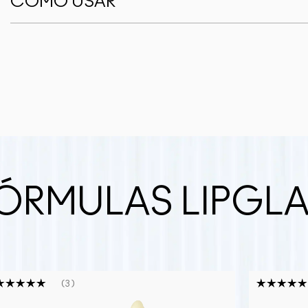
COMO USAR
ÓRMULAS LIPGL
3