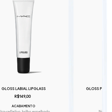
GLOSS LABIAL LIPGLASS
GLOSS PLUMPI
R$149,00
R
ACABAMENTO
AC
ltra-refletivo, brilho espelhado
Não gru