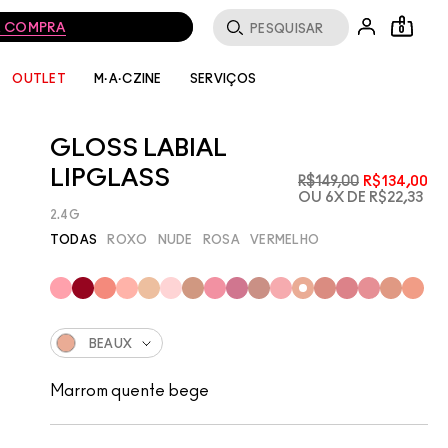
0
SERVIÇOS
OUTLET
M·A·CZINE
GLOSS LABIAL
LIPGLASS
R$149,00
R$134,00
OU 6X DE R$22,33
2.4G
TODAS
ROXO
NUDE
ROSA
VERMELHO
BEAUX
Marrom quente bege