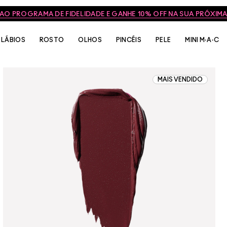
 AO PROGRAMA DE FIDELIDADE E GANHE 10% OFF NA SUA PRÓXI
LÁBIOS
ROSTO
OLHOS
PINCÉIS
PELE
MINI M·A·C
MAIS VENDIDO