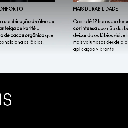
CONFORTO
MAIS DURABILIDADE
ma
combinação de óleo de
Com
até 12 horas de dur
anteiga de karité
e
cor intensa
que não desbo
a de cacau orgânica
que
deixando os lábios visive
condiciona os lábios.
mais volumosos desde a p
aplicação vibrante.
NS