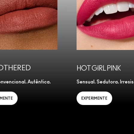
OTHERED
HOT GIRL PINK
nvencional. Autêntica.
Sensual. Sedutora. Irresist
IMENTE
EXPERIMENTE