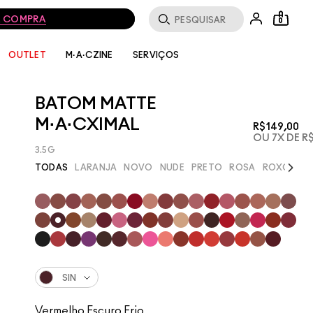
MA COMPRA
0
SERVIÇOS
OUTLET
M·A·CZINE
BATOM MATTE
M·A·CXIMAL
R$149,00
OU 7X DE R$
3.5G
Next
TODAS
LARANJA
NOVO
NUDE
PRETO
ROSA
ROXO
VE
SIN
Vermelho Escuro Frio