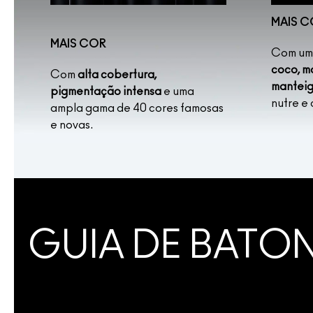
MAIS 
MAIS COR
Com u
coco, m
Com
alta cobertura,
manteig
pigmentação intensa
e uma
nutre e 
ampla gama de 40 cores famosas
e novas.
GUIA DE BATO