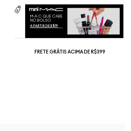
M∙A∙C QUE CABE
NO BOLSO
A PARTIR DE R$79
FRETE GRÁTIS ACIMA DE R$399