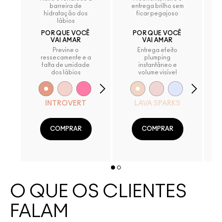
barreira de
entrega brilho sem
hidratação dos
ficar pegajoso
lábios
POR QUE VOCÊ
POR QUE VOCÊ
VAI AMAR
VAI AMAR
Previne o
Entrega efeito
ressecamente e a
plumping
falta de umidade
instantâneo e
dos lábios
volume visível
INTROVERT
LAVA SPARKS
COMPRAR
COMPRAR
O QUE OS CLIENTES
FALAM