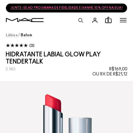
FRETE GRÁTIS NAS COMPRAS ACIMA DE R$399
0
Lábios
/
Batom
3
HIDRATANTE LABIAL GLOW PLAY
TENDERTALK
R$169,00
3.14G
OU 8X DE R$21,12