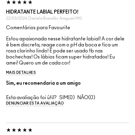
HIDRATANTE LABIAL PERFEITO!
22/03/2026
Daniela Brandão
Araguari-MG
Comentários para Favourite
Estou apaixonada nesse hidratante labial! A cor dele
é bem discreta, reage com o pH da boca e fica um
rosa clarinho lindo! E pode ser usado tb nas
bochechas! Os lábios ficam super hidratados! Eu
amei! Quero um de cada cor!
MAIS DETALHES
Sim, eu recomendaria a um amigo
Esta avaliação foi útil?
0
0
DENUNCIAR ESTA AVALIAÇÃO