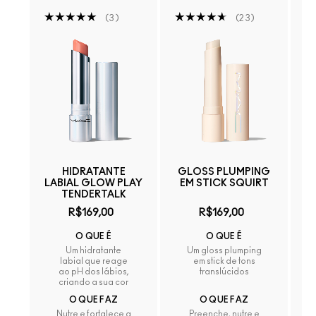
3
23
HIDRATANTE
GLOSS PLUMPING
PR
LABIAL GLOW PLAY
EM STICK SQUIRT
TENDERTALK
R$169,00
R$169,00
O QUE É
O QUE É
Um hidratante
Um gloss plumping
labial que reage
em stick de tons
ao pH dos lábios,
translúcidos
criando a sua cor
O QUE FAZ
O QUE FAZ
Nutre e fortalece a
Preenche, nutre e