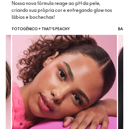
Nossa nova fórmula reage ao pH da pele,
criando sua própria cor e entregando glow nos
lábios e bochechas!
FOTOGÊNICO + THAT’S PEACHY
BANTE