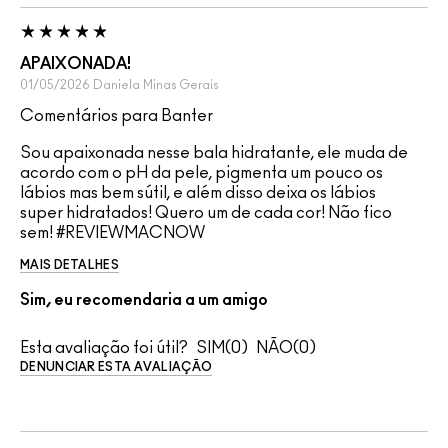
APAIXONADA!
01/05/2026
Daniela
Minas Gerais
Comentários para Banter
Sou apaixonada nesse bala hidratante, ele muda de
acordo com o pH da pele, pigmenta um pouco os
lábios mas bem sútil, e além disso deixa os lábios
super hidratados! Quero um de cada cor! Não fico
sem! #REVIEWMACNOW
MAIS DETALHES
Sim, eu recomendaria a um amigo
Esta avaliação foi útil?
0
0
DENUNCIAR ESTA AVALIAÇÃO