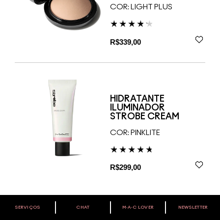
COR:
LIGHT PLUS
R$339,00
HIDRATANTE
ILUMINADOR
STROBE CREAM
COR:
PINKLITE
R$299,00
SERVIÇOS
CHAT
M∙A∙C LOVER
NEWSLETTER
VOCÊ É M·A·C LOVER?