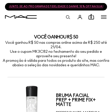
JUNTE-SE AO PROGRAMA DE FIDELIDADE E GANHE 10% OFF NA SUA PRÓ
0
VOCÊ GANHOU R$ 50
Você ganhou R$ 50 nas compras online acima de R$ 250 até
21/04.
Use o cupom MK3C82 no fechamento do seu pedido e
aproveite seu presente!
A promoção é válida para todos os produto do site, mas confira
abaixo a seleção das novidades e queridinhos MAC.
BRUMA FACIAL
PREP + PRIME FIX+
MATTE