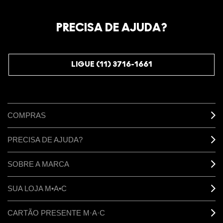
Oficialize seu sentimento. Participe do nosso programa de
fidelidade e seja recompensado pelo seu amor -
PRECISA DE AJUDA?
começando com 10% de desconto na sua próxima compra.
JUNTE-SE AOS M·A·C LOVERS
LIGUE (11) 3716-1661
COMPRAS
PRECISA DE AJUDA?
SOBRE A MARCA
SUA LOJA M•A•C
CARTÃO PRESENTE M·A·C