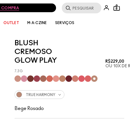
0
SERVIÇOS
OUTLET
M·A·CZINE
BLUSH
CREMOSO
GLOW PLAY
R$229,00
OU 10X DE 
7.3G
TRUE HARMONY
Bege Rosado