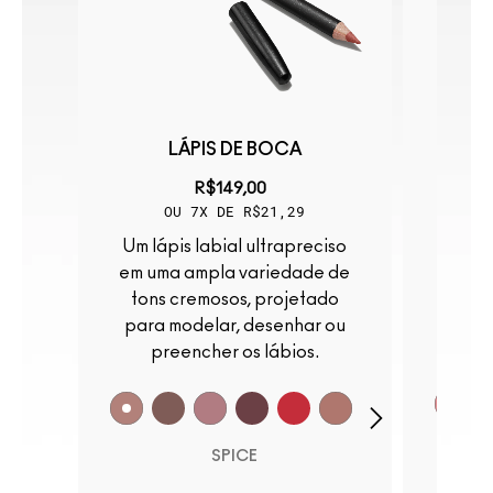
SS
LÁPIS DE BOCA
GLOS
R$149,00
OU 7X DE R$21,29
Um lápis labial ultrapreciso
Brilhante como vidro. Leve
o
em uma ampla variedade de
como
tons cremosos, projetado
não
para modelar, desenhar ou
preencher os lábios.
SPICE