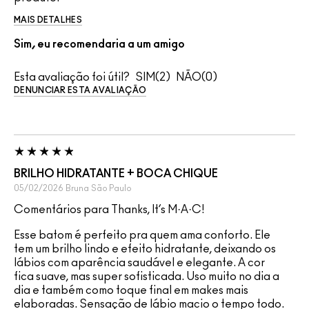
MAIS DETALHES
Sim, eu recomendaria a um amigo
Esta avaliação foi útil?
2
0
DENUNCIAR ESTA AVALIAÇÃO
BRILHO HIDRATANTE + BOCA CHIQUE
05/02/2026
Bruna
São Paulo
Comentários para Thanks, It’s M·A·C!
Esse batom é perfeito pra quem ama conforto. Ele
tem um brilho lindo e efeito hidratante, deixando os
lábios com aparência saudável e elegante. A cor
fica suave, mas super sofisticada. Uso muito no dia a
dia e também como toque final em makes mais
elaboradas. Sensação de lábio macio o tempo todo.