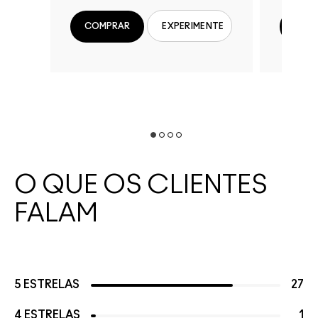
COMPRAR
COM
EXPERIMENTE
O QUE OS CLIENTES
FALAM
5 ESTRELAS
27
4 ESTRELAS
1