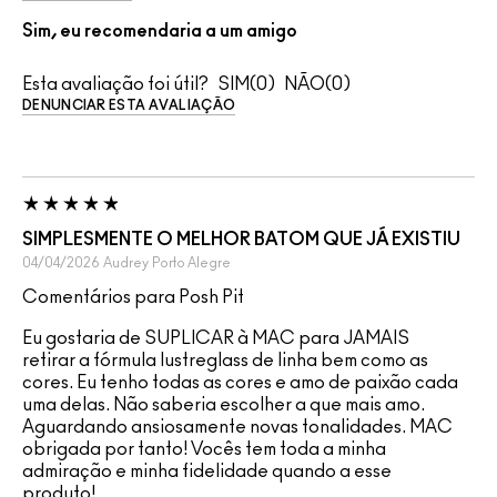
Sim, eu recomendaria a um amigo
Esta avaliação foi útil?
0
0
DENUNCIAR ESTA AVALIAÇÃO
SIMPLESMENTE O MELHOR BATOM QUE JÁ EXISTIU
04/04/2026
Audrey
Porto Alegre
Comentários para Posh Pit
Eu gostaria de SUPLICAR à MAC para JAMAIS
retirar a fórmula lustreglass de linha bem como as
cores. Eu tenho todas as cores e amo de paixão cada
uma delas. Não saberia escolher a que mais amo.
Aguardando ansiosamente novas tonalidades. MAC
obrigada por tanto! Vocês tem toda a minha
admiração e minha fidelidade quando a esse
produto!