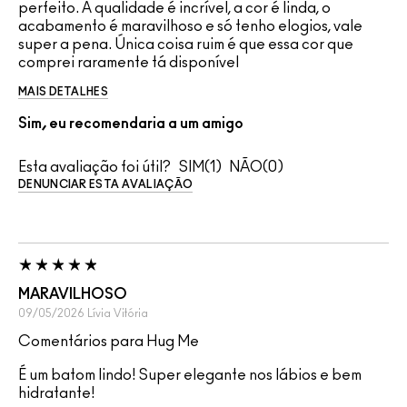
perfeito. A qualidade é incrível, a cor é linda, o
acabamento é maravilhoso e só tenho elogios, vale
super a pena. Única coisa ruim é que essa cor que
comprei raramente tá disponível
MAIS DETALHES
Sim, eu recomendaria a um amigo
Esta avaliação foi útil?
1
0
DENUNCIAR ESTA AVALIAÇÃO
MARAVILHOSO
09/05/2026
Lívia
Vitória
Comentários para Hug Me
É um batom lindo! Super elegante nos lábios e bem
hidratante!