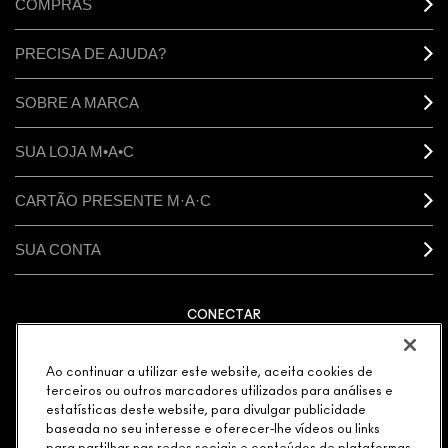
COMPRAS
PRECISA DE AJUDA?
SOBRE A MARCA
SUA LOJA M•A•C
CARTÃO PRESENTE M·A·C
SUA CONTA
CONECTAR
Ao continuar a utilizar este website, aceita cookies de
terceiros ou outros marcadores utilizados para análises e
estatísticas deste website, para divulgar publicidade
GERENCIAR COOKIES DO SITE
POLÍTICA DE PRIVACIDADE
baseada no seu interesse e oferecer-lhe vídeos ou links
TERMOS & CONDIÇÕES
POLÍTICA M·A·C CONTRA FALSIFICADOS