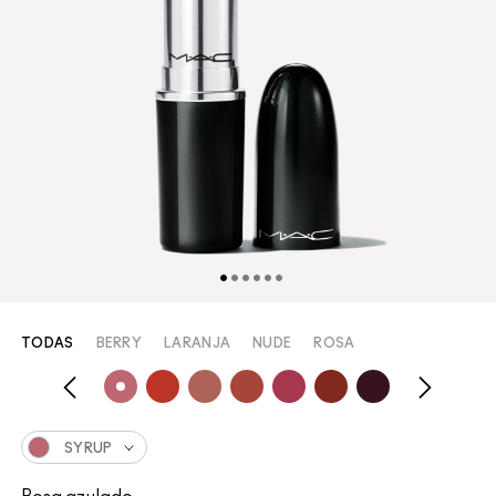
TODAS
BERRY
LARANJA
NUDE
ROSA
SYRUP