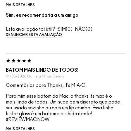
MAIS DETALHES
Sim, eu recomendaria a um amigo
Esta avaliação foi útil?
0
0
DENUNCIAR ESTA AVALIAÇÃO
BATOM MAIS LINDO DE TODOS!
01/05/2026
Daniela
Minas Gerais
Comentários para Thanks, It’s M·A·C!
Para mim esse batom da Mac, o thanks its mac é o
mais lindo de todos! Um nude bem discreto que pode
ser usado sozinho ou com um lip combo! Essa linha
luster glass é um batom mais hidratante!
#REVIEWMACNOW
MAIS DETALHES