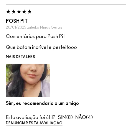
POSH PIT
20/01/2025
zuleika
Minas Gerais
Comentários para Posh Pit
Que batom incrível e perfeitooo
MAIS DETALHES
Sim, eu recomendaria a um amigo
Esta avaliação foi útil?
8
4
DENUNCIAR ESTA AVALIAÇÃO