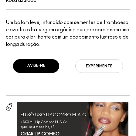
Rosa azulado
Um batom leve, infundido com sementes de framboesa
e azeite extra-virgem orgânico que proporcionam uma
cor pura e brilhante com um acabamento lustroso e de
longa duração.
AVISE-ME
EXPERIMENTE
EU SÓ USO LIP COMBO M·A·C
+300 mil Lip Combos M·A·C:
qual seu mood hoje?
CRIAR LIP COMBO