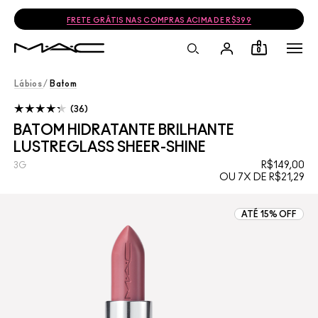
FRETE GRÁTIS NAS COMPRAS ACIMA DE R$399
0
Lábios
/
Batom
36
BATOM HIDRATANTE BRILHANTE
LUSTREGLASS SHEER-SHINE
R$149,00
3G
OU 7X DE R$21,29
ATÉ 15% OFF