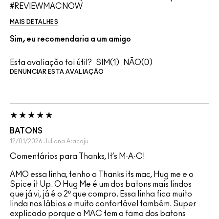
#REVIEWMACNOW
MAIS DETALHES
Sim, eu recomendaria a um amigo
Esta avaliação foi útil?
1
0
DENUNCIAR ESTA AVALIAÇÃO
BATONS
12/01/2026
Juliana
Aracaju
Comentários para Thanks, It’s M·A·C!
AMO essa linha, tenho o Thanks its mac, Hug me e o
Spice it Up. O Hug Me é um dos batons mais lindos
que já vi, já é o 2º que compro. Essa linha fica muito
linda nos lábios e muito confortável também. Super
explicado porque a MAC tem a fama dos batons