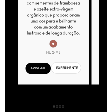
esa
com sementes de framboesa
com s
e azeite extra-virgem
e 
nam
orgânico que proporcionam
orgân
te
uma cor pura e brilhante
uma 
com um acabamento
c
ção.
lustroso e de longa duração.
lustro
HUG ME
EXPERIMENTE
NTE
AVISE-ME
AVIS