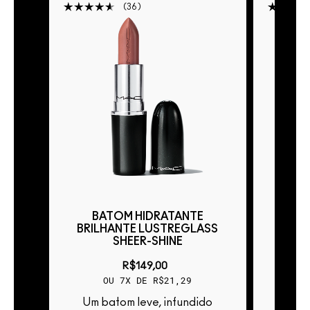
36
BATOM HIDRATANTE
BA
ASS
BRILHANTE LUSTREGLASS
BRIL
SHEER-SHINE
R$149,00
OU 7X DE R$21,29
Um batom leve, infundido
Um batom leve, infundido