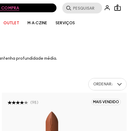
MA COMPRA
0
SERVIÇOS
OUTLET
M·A·CZINE
mantenha profundidade média.
ORDENAR:
MAIS VENDIDO
(
98
)