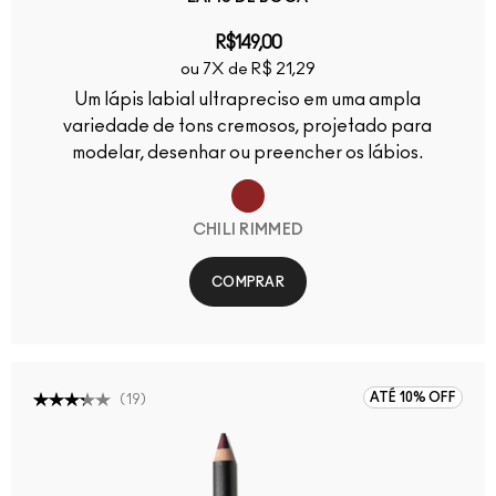
R$149,00
ou 7X de R$ 21,29
Um lápis labial ultrapreciso em uma ampla
variedade de tons cremosos, projetado para
modelar, desenhar ou preencher os lábios.
CHILI RIMMED
COMPRAR
ATÉ 10% OFF
(
19
)