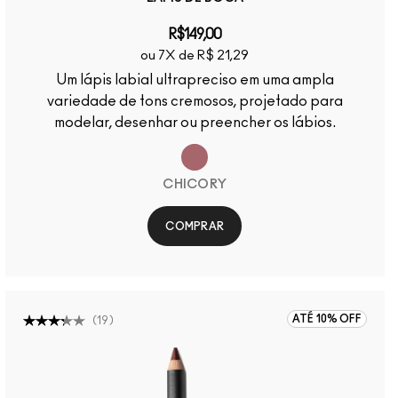
R$149,00
ou 7X de R$ 21,29
Um lápis labial ultrapreciso em uma ampla
variedade de tons cremosos, projetado para
modelar, desenhar ou preencher os lábios.
CHICORY
COMPRAR
ATÉ 10% OFF
(
19
)