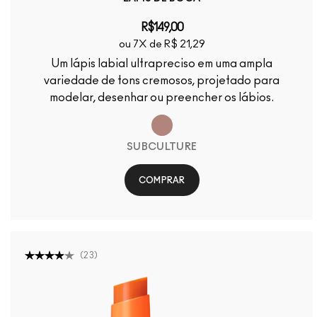
R$149,00
ou 7X de R$ 21,29
Um lápis labial ultrapreciso em uma ampla
variedade de tons cremosos, projetado para
modelar, desenhar ou preencher os lábios.
SUBCULTURE
COMPRAR
(
23
)