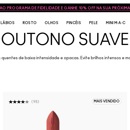
 AO PROGRAMA DE FIDELIDADE E GANHE 10% OFF NA SUA PRÓXI
LÁBIOS
ROSTO
OLHOS
PINCÉIS
PELE
MINI M·A·C
OUTONO SUAVE
uentes de baixa intensidade e opacas. Evite brilhos intensos e 
MAIS VENDIDO
(
98
)