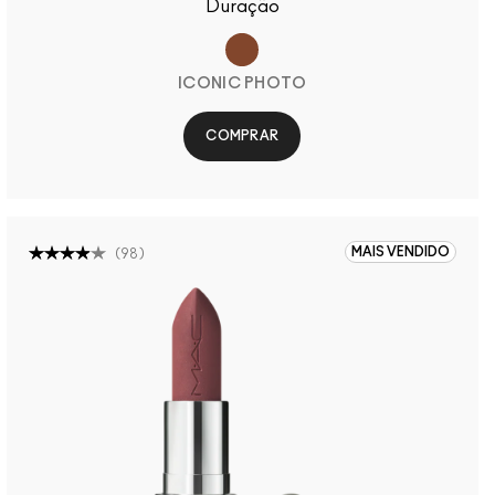
Duração
ICONIC PHOTO
COMPRAR
MAIS VENDIDO
(
98
)