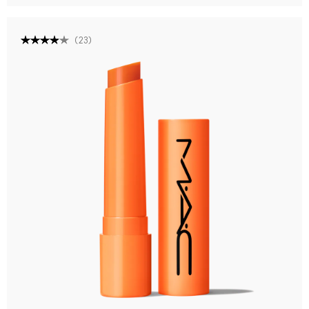
(
23
)