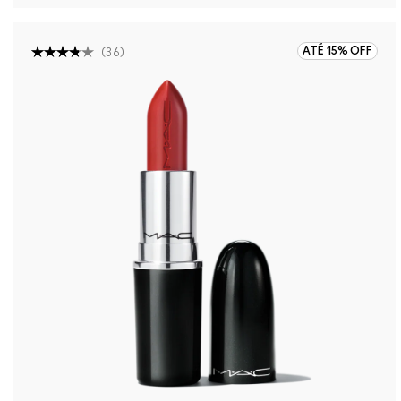
ATÉ 15% OFF
(
36
)