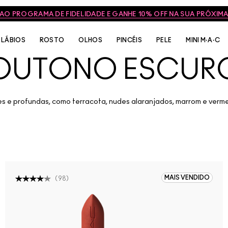
 AO PROGRAMA DE FIDELIDADE E GANHE 10% OFF NA SUA PRÓXI
LÁBIOS
ROSTO
OLHOS
PINCÉIS
PELE
MINI M·A·C
OUTONO ESCUR
 e profundas, como terracota, nudes alaranjados, marrom e verm
MAIS VENDIDO
(
98
)