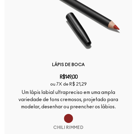
LÁPIS DE BOCA
R$149,00
ou 7X de R$ 21,29
Um lápis labial ultrapreciso em uma ampla
variedade de tons cremosos, projetado para
modelar, desenhar ou preencher os lábios.
CHILI RIMMED