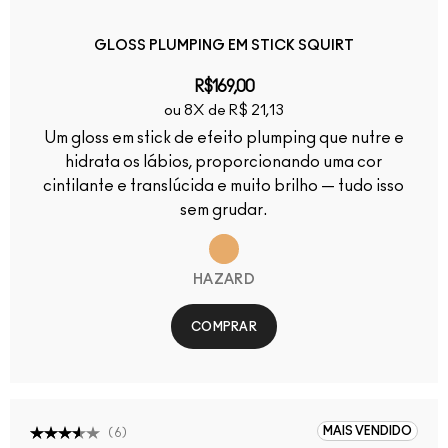
GLOSS PLUMPING EM STICK SQUIRT
R$169,00
ou 8X de R$ 21,13
Um gloss em stick de efeito plumping que nutre e
hidrata os lábios, proporcionando uma cor
cintilante e translúcida e muito brilho — tudo isso
sem grudar.
HAZARD
COMPRAR
MAIS VENDIDO
(
6
)