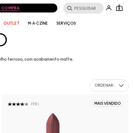
MA COMPRA
0
SERVIÇOS
OUTLET
M·A·CZINE
O
elho terroso, com acabamento matte.
ORDENAR:
MAIS VENDIDO
(
98
)